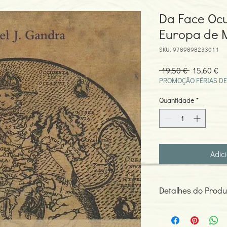
Da Face Ocu
Europa de 
SKU: 9789898233011
Preço
Pr
 19,50 € 
15,60 €
normal
pr
PROMOÇÃO FÉRIAS DE
Quantidade
*
Adic
Detalhes do Produ
Autor: Manuel J. Gand
ISBN: 978989823301