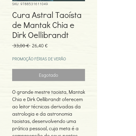
SKU: 9788531611049
Cura Astral Taoísta
de Mantak Chia e
Dirk Oellibrandt
Preço
Preço
 33,00 € 
26,40 €
normal
promocional
PROMOÇÃO FÉRIAS DE VERÃO
Esgotado
O grande mestre taoista, Mantak
Chia e Dirk Oellibrandt oferecem
ao leitor técnicas derivadas da
astrologia e da astronomia
taoistas, desenvolvendo uma
prática pessoal, cuja meta é a
compreensão de seus pontos