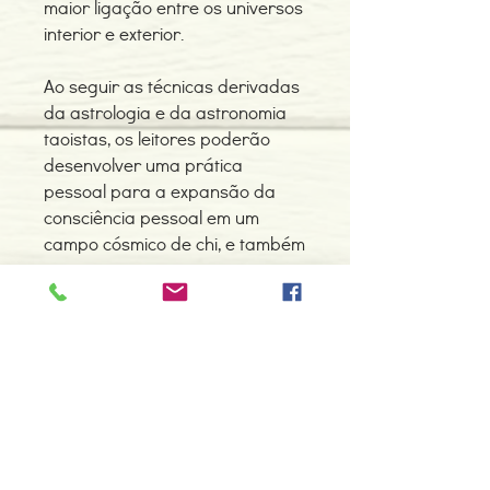
maior ligação entre os universos
interior e exterior.
Ao seguir as técnicas derivadas
da astrologia e da astronomia
taoistas, os leitores poderão
desenvolver uma prática
pessoal para a expansão da
consciência pessoal em um
campo cósmico de chi, e também
se curar e crescer
espiritualmente.
Detalhes do Produto
Autores: Mantak Chia e Dirk Oellibrandt
ISBN: 9788531611049
Edição ou reimpressão: 2011