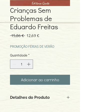
Crianças Sem
Problemas de
Eduardo Freitas
Preço
Preço
 15,86 € 
12,69 €
normal
promocional
PROMOÇÃO FÉRIAS DE VERÃO
Quantidade
*
Adicionar ao carrinho
Detalhes do Produto
Autor: Eduardo Freitas Goldenstein