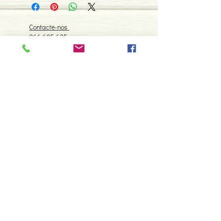
ISBN: 9788585247867
Edição ou reimpressão:01-1995
Editor: Gente
Contacte-nos
Idioma: Português
966 605 625
Dimensões: 148 x 229 x 22 mm
Encadernação: Capa mole
espiral.centro.alternativas@gmail
Páginas: 147
.com
Tipo de Produto: Livro
Horário de apoio a cliente
2ª a 6ª feira das 10h00 às 19h00
sábado das 12h00 às 18h00
Faça parte da nossa lista de
emails