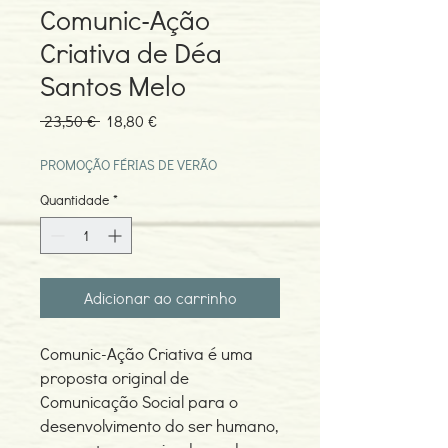
Comunic-Ação
Criativa de Déa
Santos Melo
Preço
Preço
 23,50 € 
18,80 €
normal
promocional
PROMOÇÃO FÉRIAS DE VERÃO
Quantidade
*
Adicionar ao carrinho
Comunic-Ação Criativa é uma
proposta original de
Comunicação Social para o
desenvolvimento do ser humano,