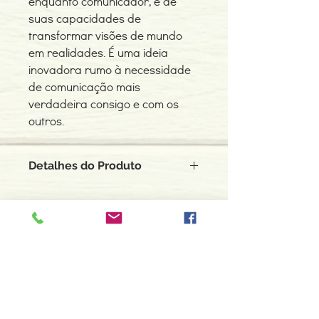
enquanto comunicador, e de
suas capacidades de
transformar visões de mundo
em realidades. É uma ideia
inovadora rumo à necessidade
de comunicação mais
verdadeira consigo e com os
outros.
Detalhes do Produto
Autor: Déa Santos Melo
ISBN: 9788581895809
Edição ou reimpressão: 2015
Editor: Fundo Nacional de Cultura
Contacte-nos
Idioma: Português
966 605 625
Dimensões: 160 x 233 x 15 mm
Encadernação: Capa mole
espiral.centro.alternativas@gmail
Páginas: 248
.com
Tipo de Produto: Livro