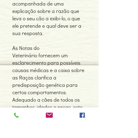
acompanhada de uma
explicação sobre a razão que
leva o seu cão a exibi-lo, o que
ele pretende e qual deve ser a
sua resposta.
As Notas do
Veterinário fornecem um
esclarecimento para possíveis
causas médicas e a caixa sobre
as Raças clarifica a
predisposição genética para
certos comportamentos.
Adequado a cães de todos os
tamanhos, idades e raças, este
livro esclarece como os cães se
expressam individualmente e
nas interações com outros cães
e com os seus donos.