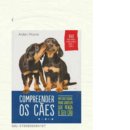
SKU: 9789896684167