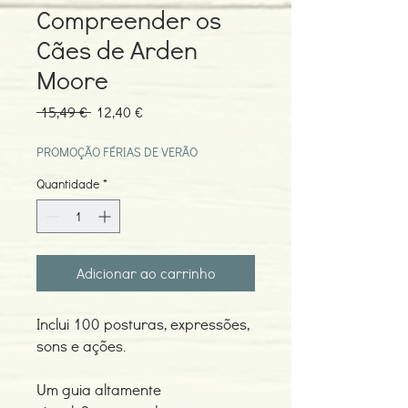
Compreender os
Cães de Arden
Moore
Preço
Preço
 15,49 € 
12,40 €
normal
promocional
PROMOÇÃO FÉRIAS DE VERÃO
Quantidade
*
Adicionar ao carrinho
Inclui 100 posturas, expressões,
sons e ações.
Um guia altamente