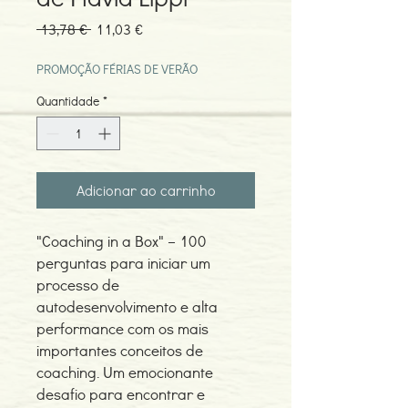
Preço
Preço
 13,78 € 
11,03 €
normal
promocional
PROMOÇÃO FÉRIAS DE VERÃO
Quantidade
*
Adicionar ao carrinho
"Coaching in a Box" – 100
perguntas para iniciar um
processo de
autodesenvolvimento e alta
performance com os mais
importantes conceitos de
coaching. Um emocionante
desafio para encontrar e