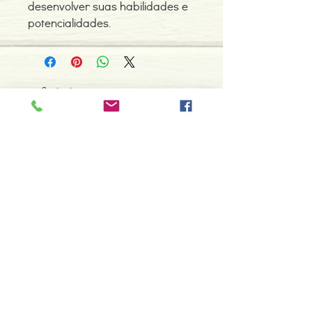
desenvolver suas habilidades e
potencialidades.
Contacte-nos
966 605 625
espiral.centro.alternativas@gmail
.com
Horário de apoio a cliente
2ª a 6ª feira das 10h00 às 19h00
sábado das 12h00 às 18h00
Faça parte da nossa lista de
emails