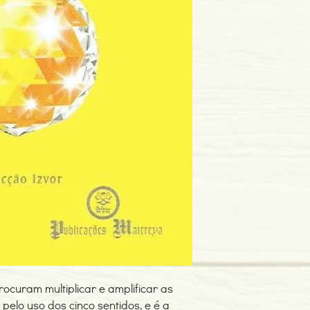
Edição ou reimpressã
Editor: Pub.Maitreya U
Idioma: Português
Dimensões: 112 x 179
Encadernação: Capa 
Páginas: 137
Tipo de Produto: Livro
ocuram multiplicar e amplificar as
elo uso dos cinco sentidos, e é a