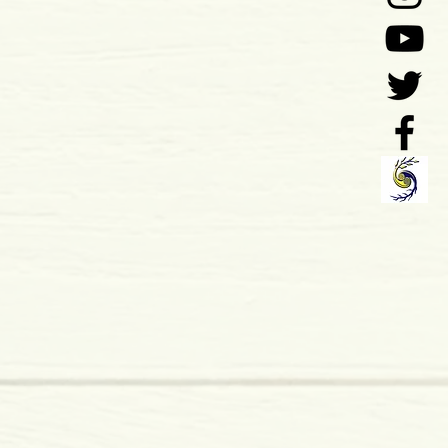
o: 02-2011
nip.,Lda
 x 8 mm
dura