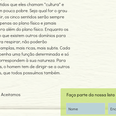
ntidos que eles chamam "cultura" e
 um pouco pobre. Seja qual for o grau
r, os cinco sentidos serão sempre
enas ao plano físico e jamais
ra além do plano físico. Enquanto os
que existem outros domínios para
ra respirar, não poderão
mplas, mais ricas, mais subtis. Cada
mpenha uma função determinada e só
orrespondem à sua natureza. Para
, o homem tem de dirigir-se a outros
is, que todos possuímos também.
Aceitamos
Faça parte da nossa lista