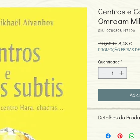
Centros e C
Omraam Mik
SKU: 9789898147196
Preço
Pre
 10,60 € 
8,48 €
normal
pro
PROMOÇÃO FÉRIAS DE
Quantidade
*
Adic
Detalhes do Produ
Autor: Omraam Mikhae
ISBN: 978989814719