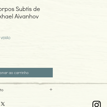
orpos Subtis de
hael Aivanhov
ço
mocional
 VERÃO
ionar ao carrinho
to
l Aivanhov
6