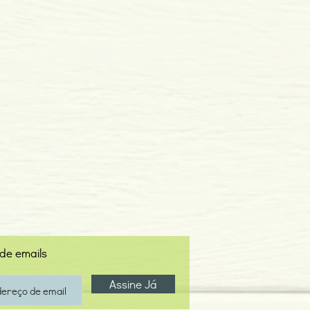
 de emails
Assine Já