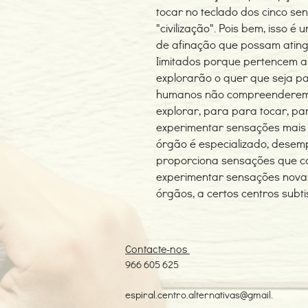
tocar no teclado dos cinco se
"civilização". Pois bem, isso é
de afinação que possam atingi
Iimitados porque pertencem ap
explorarão o quer que seja pa
humanos não compreenderem 
explorar, para para tocar, pa
experimentar sensações mais a
órgão é especializado, dese
proporciona sensações que c
experimentar sensações novas
órgãos, a certos centros subt
Contacte-nos
966 605 625
espiral.centro.alternativas@gmail.