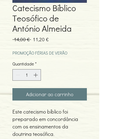
Catecismo Bíblico
Teosófico de
António Almeida
Preço
Preço
 14,00 € 
11,20 €
normal
promocional
PROMOÇÃO FÉRIAS DE VERÃO
Quantidade
*
Adicionar ao carrinho
Este catecismo bíblico foi
preparado em concordância
com os ensinamentos da
doutrina teosófica.