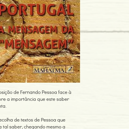
Editor: Edições Maha
Idioma: Português
Dimensões: 161 x 230
Encadernação: Capa 
Páginas: 222
Tipo de Produto: Livro
posição de Fernando Pessoa face à
bre a importância que este saber
eta.
ecolha de textos de Pessoa que
va tal saber, chegando mesmo a