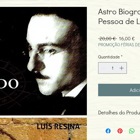
Astro Biogr
Pessoa de L
Preço
Pr
 20,00 € 
16,00 €
normal
pr
PROMOÇÃO FÉRIAS DE
Quantidade
*
Adic
Detalhes do Produ
Autor: Luís Resina
ISBN: 978989852209
Edição ou reimpressã