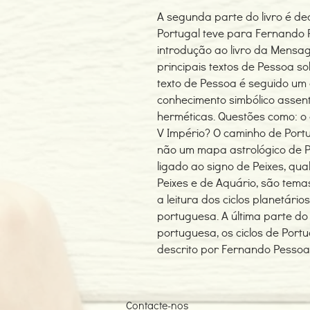
A segunda parte do livro é de
Portugal teve para Fernando
introdução ao livro da Mens
principais textos de Pessoa s
texto de Pessoa é seguido um 
conhecimento simbólico assent
herméticas. Questões como: o 
V Império? O caminho de Portug
não um mapa astrológico de P
ligado ao signo de Peixes, qua
Peixes e de Aquário, são tem
a leitura dos ciclos planetário
portuguesa. A última parte do 
portuguesa, os ciclos de Port
descrito por Fernando Pessoa
Contacte-nos