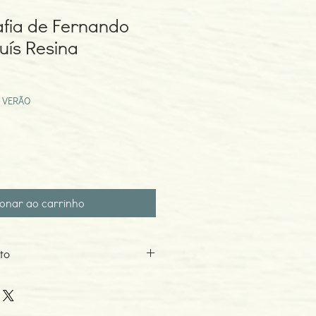
afia de Fernando
uís Resina
eço
omocional
 VERÃO
ionar ao carrinho
to
2
o: 03-2012