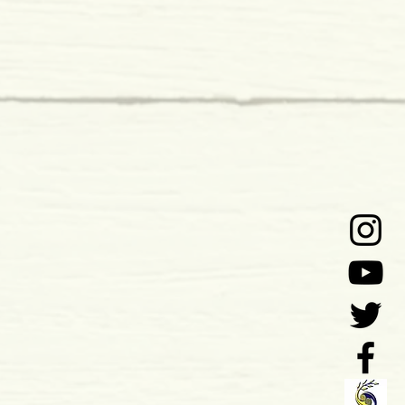
tma
 x 11 mm
mole