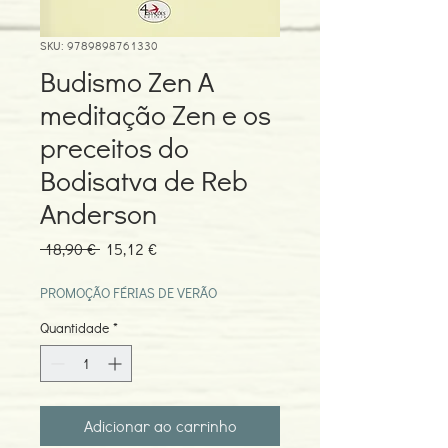
SKU: 9789898761330
Budismo Zen A
meditação Zen e os
preceitos do
Bodisatva de Reb
Anderson
Preço
Preço
 18,90 € 
15,12 €
normal
promocional
PROMOÇÃO FÉRIAS DE VERÃO
Quantidade
*
Adicionar ao carrinho