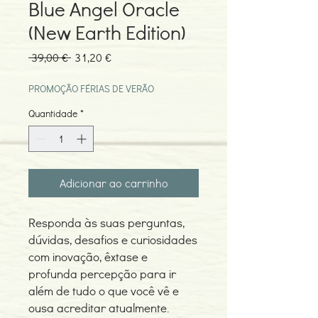
Blue Angel Oracle
(New Earth Edition)
Preço
Preço
 39,00 € 
31,20 €
normal
promocional
PROMOÇÃO FÉRIAS DE VERÃO
Quantidade
*
Adicionar ao carrinho
Responda às suas perguntas,
dúvidas, desafios e curiosidades
com inovação, êxtase e
profunda percepção para ir
além de tudo o que você vê e
ousa acreditar atualmente.