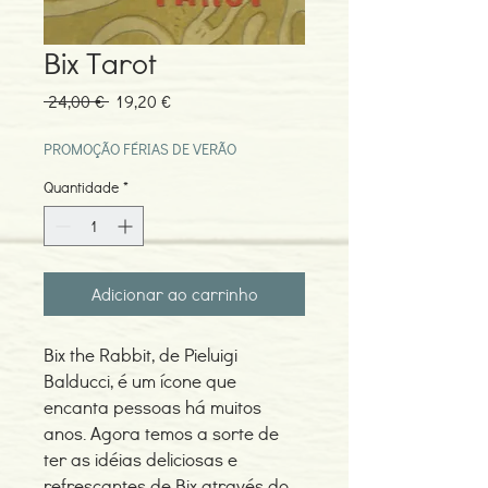
Bix Tarot
Preço
Preço
 24,00 € 
19,20 €
normal
promocional
PROMOÇÃO FÉRIAS DE VERÃO
Quantidade
*
Adicionar ao carrinho
Bix the Rabbit, de Pieluigi
Balducci, é um ícone que
encanta pessoas há muitos
anos. Agora temos a sorte de
ter as idéias deliciosas e
refrescantes de Bix através do