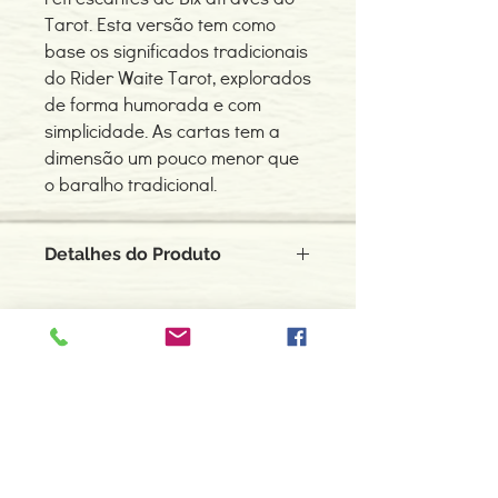
Tarot. Esta versão tem como
base os significados tradicionais
do Rider Waite Tarot, explorados
de forma humorada e com
simplicidade. As cartas tem a
dimensão um pouco menor que
o baralho tradicional.
Detalhes do Produto
Tarô de Pierluigi Balducci publicado
pela editora Lo Scarabeo.
Baralho com 78 cartas e caixa box dura
para acondicionar o baralho. Inclui
Contacte-nos
livreto com instruções em Português,
966 605 625
Espanhol, Francês, Inglês, Italiano e
Russo.
espiral.centro.alternativas@gmail
.com