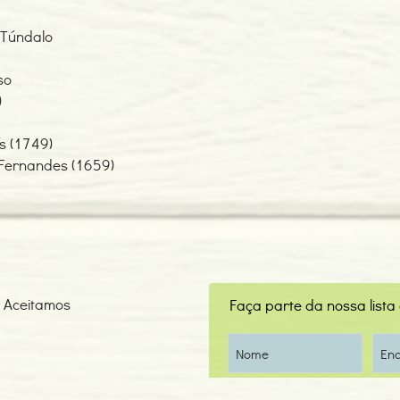
o Túndalo
íso
)
s (1749)
Fernandes (1659)
Aceitamos
Faça parte da nossa lista