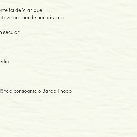
te foi de Vilar que
nteve ao som de um pássaro
m secular
média
iência consoante o Bardo Thodol