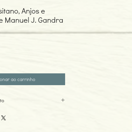
sitano, Anjos e
e Manuel J. Gandra
ionar ao carrinho
to
ra
o: 2019
 Soares