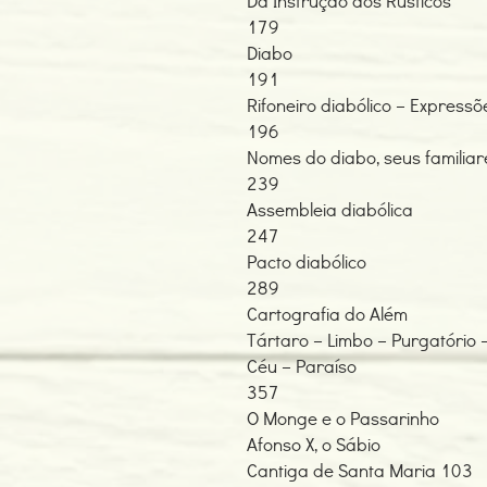
Da Instrução dos Rústicos
179
Diabo
191
Rifoneiro diabólico – Expressõ
196
Nomes do diabo, seus familiar
239
Assembleia diabólica
247
Pacto diabólico
289
Cartografia do Além
Tártaro – Limbo – Purgatório 
Céu – Paraíso
357
O Monge e o Passarinho
Afonso X, o Sábio
Cantiga de Santa Maria 103