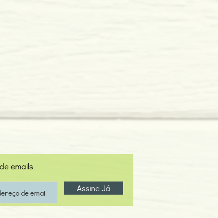
 de emails
Assine Já