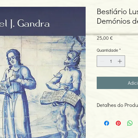
Bestiário Lu
Demónios d
Preço
25,00 €
Quantidade
*
Adic
Detalhes do Produ
Autor: Manuel J. Gand
Edição ou reimpressã
Editor: Centro Ernesto
Idioma: Português