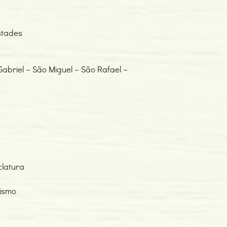
stades
Gabriel – São Miguel – São Rafael –
clatura
ismo