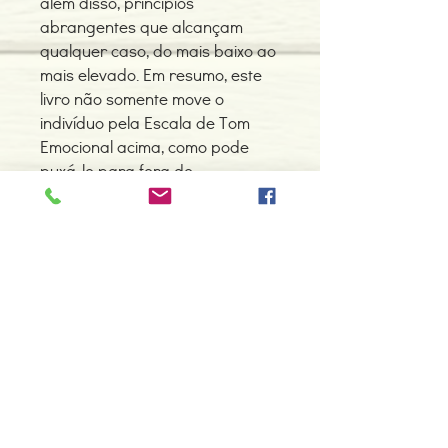
além disso, princípios
abrangentes que alcançam
qualquer caso, do mais baixo ao
mais elevado. Em resumo, este
livro não somente move o
indivíduo pela Escala de Tom
Emocional acima, como pode
puxá-lo para fora de
praticamente qualquer coisa.
Detalhes do Produto
Autor:L. Ron Hubbard
ISBN: 9788776886165
Edição ou reimpressão: 01-2007
Editor: New Era PT
Contacte-nos
Idioma: Português
966 605 625
Dimensões: 173 x 235 x 32 mm
Encadernação: Capa dura
espiral.centro.alternativas@gmail
Páginas: 373