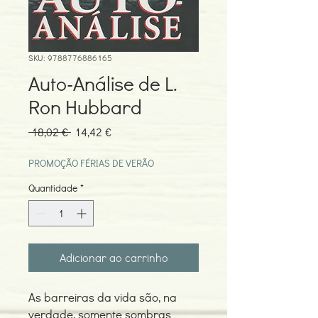
SKU: 9788776886165
Auto-Análise de L.
Ron Hubbard
Preço
Preço
 18,02 € 
14,42 €
normal
promocional
PROMOÇÃO FÉRIAS DE VERÃO
Quantidade
*
Adicionar ao carrinho
As barreiras da vida são, na
verdade, somente sombras.