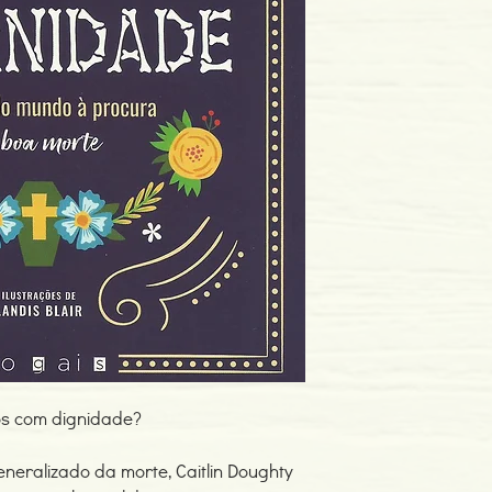
Editor: Vogais
Idioma: Português
Dimensões: 150 x 228
Encadernação: Capa 
Páginas: 272
Tipo de Produto: Livro
tos com dignidade?
neralizado da morte, Caitlin Doughty