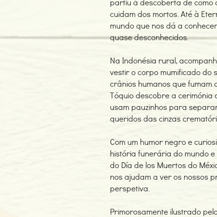
partiu à descoberta de como o
cuidam dos mortos. Até à Ete
mundo que nos dá a conhecer 
quase desconhecidos.
Na Indonésia rural, acompanh
vestir o corpo mumificado do s
crânios humanos que fumam c
Tóquio descobre a cerimónia d
usam pauzinhos para separar
queridos das cinzas crematóri
Com um humor negro e curiosid
história funerária do mundo e
do Día de los Muertos do Méxi
nos ajudam a ver os nossos 
perspetiva.
Primorosamente ilustrado pelo a