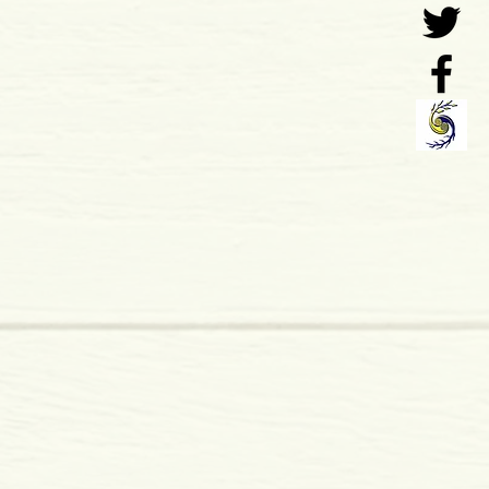
nip.,Lda
 x 25 mm
dura