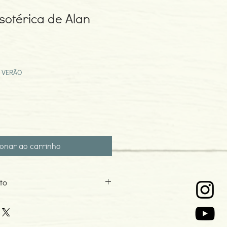
sotérica de Alan
eço
omocional
 VERÃO
ionar ao carrinho
to
4
o: 03-2017