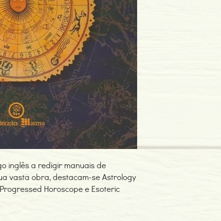
Editor: Pub.Maitreya U
Idioma: Português
Dimensões: 139 x 207
Encadernação: Capa 
Páginas: 450
Tipo de Produto: Livro
ogo inglês a redigir manuais de
sua vasta obra, destacam-se Astrology
, Progressed Horoscope e Esoteric