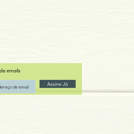
 de emails
Assine Já