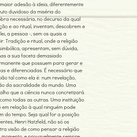
 maior adesão à ideia, diferentemente
ruto duvidoso da miséria do
bra necessária, no decurso da qual
ção e ao ritual, inventam, descobrem e
lei, a pessoa -, sem os quais a
. Tradição e ritual, onde a religião
 simbólica, apresentam, sem dúvida,
as a sua faceta demasiado
rmanente que possuem para gerar e
vas e diferenciadas. É necessário que
ião tal como ela é: num revelação,
ção da sacralidade do mundo. Uma
balho que a ciência nunca concretizará.
 como todas as outras. Uma instituição
e em relação à qual ninguém pode
 do tempo. Seja qual for a posição
ntes, Henri Hatzfeld, não só os
ra visão de como pensar a religião
o momento, e provavelmente sempre,