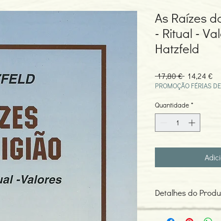
As Raízes d
- Ritual - V
Hatzfeld
Preço
Pr
 17,80 € 
14,24 €
normal
pr
PROMOÇÃO FÉRIAS DE
Quantidade
*
Adic
Detalhes do Produ
Autor: Henri Hatzfeld