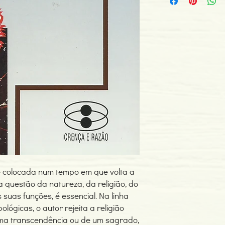
ISBN: 978972832949
Edição ou reimpressã
Editor: Instituto Piaget
Idioma: Português
Dimensões: 159 x 236
Encadernação: Capa 
Páginas: 284
Tipo de Produto: Livro
e colocada num tempo em que volta a
a questão da natureza, da religião, do
 suas funções, é essencial. Na linha
lógicas, o autor rejeita a religião
ma transcendência ou de um sagrado,