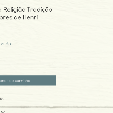
a Religião Tradição
alores de Henri
eço
omocional
 VERÃO
ionar ao carrinho
to