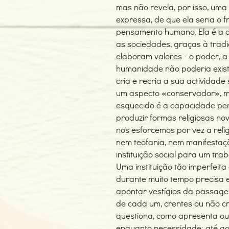
mas não revela, por isso, uma
expressa, de que ela seria o f
pensamento humano. Ela é a o
as sociedades, graças à tradi
elaboram valores - o poder, a 
humanidade não poderia existir
cria e recria a sua actividade
um aspecto «conservador», m
esquecido é a capacidade pe
produzir formas religiosas no
nos esforcemos por vez a relig
nem teofania, nem manifesta
instituição social para um tra
Uma instituição tão imperfeita
durante muito tempo precisa 
apontar vestígios da passagem
de cada um, crentes ou não cre
questiona, como apresenta out
enquanto necessidade; até a