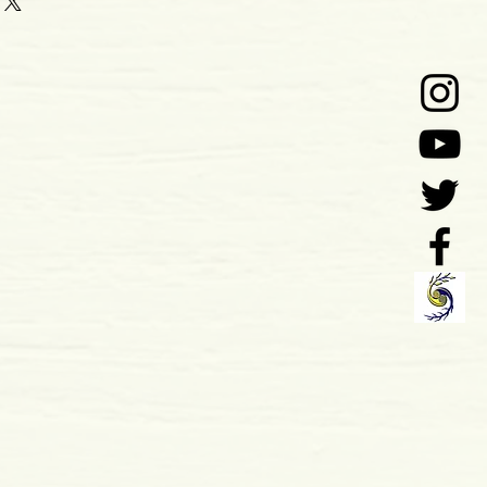
5
o: 04-1997
 x 23 mm
mole