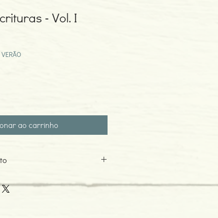
rituras - Vol. I
eço
omocional
 VERÃO
ionar ao carrinho
to
0
o: 01-1992
 de Unificação Cultural