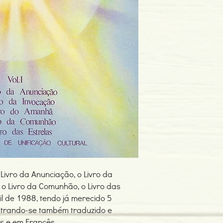
Dimensões: 133 x 198
Encadernação: Capa 
Páginas: 224
Tipo de Produto: Livro
Livro da Anunciação, o Livro da
 o Livro da Comunhão, o Livro das
ril de 1988, tendo já merecido 5
ntrando-se também traduzido e
s e em Francês.