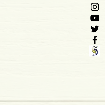
 x 9 mm
mole