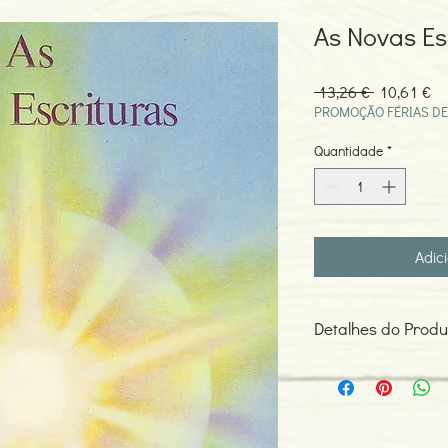
As Novas Esc
Preço
Pr
 13,26 € 
10,61 €
normal
pr
PROMOÇÃO FÉRIAS DE
Quantidade
*
Adic
Detalhes do Produ
ISBN: 978972946302
Edição ou reimpressã
Editor: Centro Lusitano
Idioma: Português