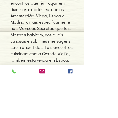
encontros que têm lugar em
diversas cidades europeias -
Amesterdão, Viena, Lisboa e
Madrid -, mais especificamente
nas Mansões Secretas que tais
Mestres habitam, nos quais
valiosas e sublimes mensagens
são transmitidas. Tais encontros
culminam com a Grande Vigília,
também esta vivida em Lisboa,
reflexo e testemunho humano da
vivência sagrada e inefável do
Absoluto.
Detalhes do Produto
Autor: Raymond Bernard
ISBN: 9789728958008
Edição ou reimpressão: 09-2005