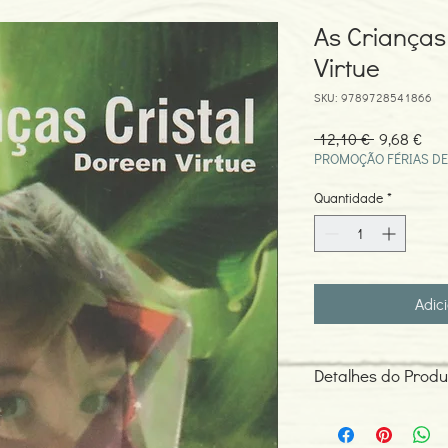
As Crianças
Virtue
SKU: 9789728541866
Preço
Pre
 12,10 € 
9,68 €
normal
pro
PROMOÇÃO FÉRIAS DE
Quantidade
*
Adic
Detalhes do Produ
Autor: Doreen Virtue
ISBN: 978972854186