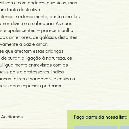
nsitivas e com poderes psíquicos, mas
um tanto destrutiva.
interior e exteriormente; basta olhá-las
amor divino e a sabedoria. As suas
es e opalescentes — parecem brilhar
idas anteriores, de galáxias distantes
tivamente a paz e amor.
ões que afectam estas crianças
de curar, a ligação à natureza, os
clui igualmente entrevistas com as
 seus pais e professores. Indica
nças felizes e saudáveis, e ensina a
 seus dons especiais poderiam
Aceitamos
Faça parte da nossa lista