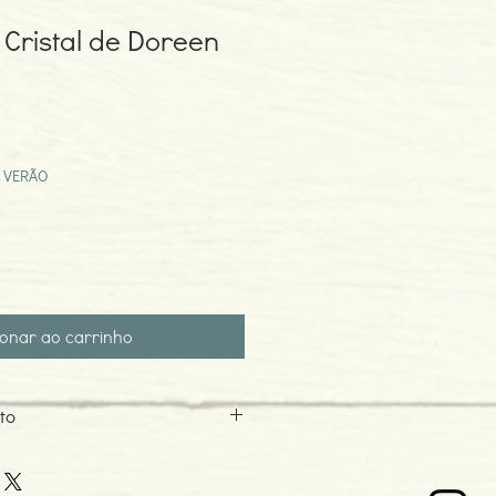
 Cristal de Doreen
ço
mocional
 VERÃO
ionar ao carrinho
to
6