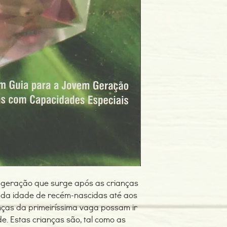
Edição ou reimpressã
Editor: Sinais de Fogo
Idioma: Português
Dimensões: 120 x 181
Encadernação: Capa 
Páginas: 174
Tipo de Produto: Livro
a geração que surge após as crianças
 da idade de recém-nascidas até aos
ças da primeiríssima vaga possam ir
. Estas crianças são, tal como as