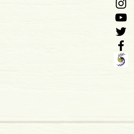
o: 03-2006
 Publicações
 x 6 mm
mole