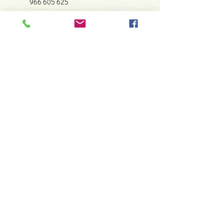
966 605 625
Dimensões: 150 x 230 x 20 mm
Encadernação: Capa mole
espiral.centro.alternativas@gmail
Páginas: 208
.com
Tipo de Produto: Livro
Horário de apoio a cliente
2ª a 6ª feira das 10h00 às 19h00
sábado das 12h00 às 18h00
Faça parte da nossa lista de
emails
Assine Já