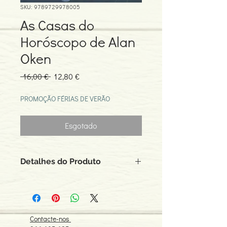
SKU: 9789729978005
As Casas do
Horóscopo de Alan
Oken
Preço
Preço
 16,00 € 
12,80 €
normal
promocional
PROMOÇÃO FÉRIAS DE VERÃO
Esgotado
Detalhes do Produto
Autor:Alan Oken
ISBN: 9789729978005
Edição ou reimpressão: 12-2005
Editor: Espírito do Sol
Contacte-nos
Idioma: Português