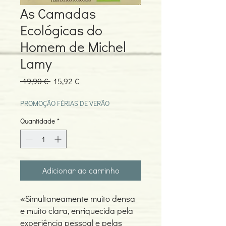
As Camadas
Ecológicas do
Homem de Michel
Lamy
Preço
Preço
 19,90 € 
15,92 €
normal
promocional
PROMOÇÃO FÉRIAS DE VERÃO
Quantidade
*
Adicionar ao carrinho
«Simultaneamente muito densa
e muito clara, enriquecida pela
experiência pessoal e pelas