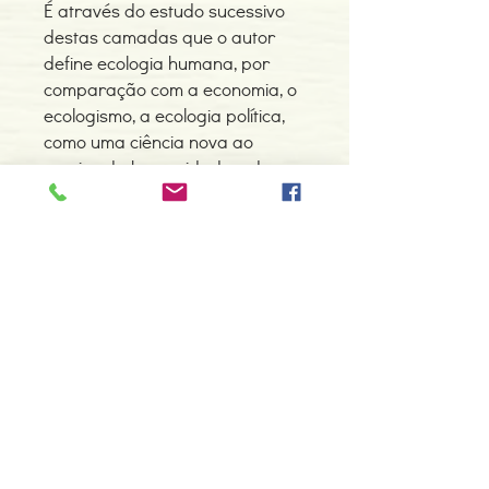
É através do estudo sucessivo
destas camadas que o autor
define ecologia humana, por
comparação com a economia, o
ecologismo, a ecologia política,
como uma ciência nova ao
serviço da humanidade e da
salvaguarda da natureza.
No final de contas, tudo está
relacionado com tudo, afinal
como sugeriam saberes antigos.
Um livro fascinante, actual e
imprescindível para uma visão
mais «real» de nós próprios e
do planeta onde vivemos.
Detalhes do Produto
Autor: Michel Lamy