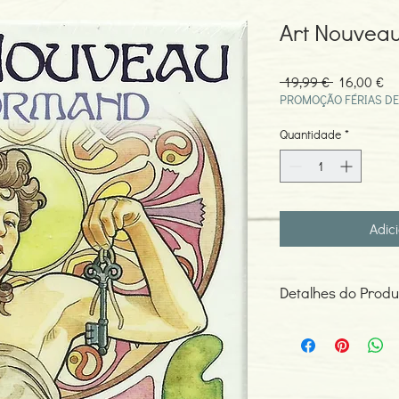
Art Nouvea
Preço
Pr
 19,99 € 
16,00 €
normal
pr
PROMOÇÃO FÉRIAS DE
Quantidade
*
Adic
Detalhes do Produ
Oráculo cigano de Anto
Lo Scarabeo.
Baralho com 36 cartas.
Alemão, Espanhol, Franc