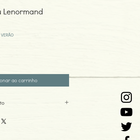
u Lenormand
eço
omocional
 VERÃO
ionar ao carrinho
to
nella Castelli publicado pela editora
 Inclui livreto com instruções em
ês, Inglê, Italiano e Russo.