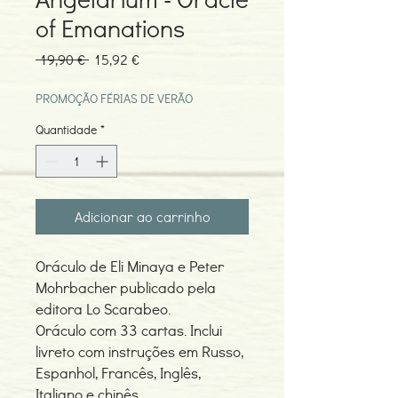
of Emanations
Preço
Preço
 19,90 € 
15,92 €
normal
promocional
PROMOÇÃO FÉRIAS DE VERÃO
Quantidade
*
Adicionar ao carrinho
Oráculo de Eli Minaya e Peter
Mohrbacher publicado pela
editora Lo Scarabeo.
Oráculo com 33 cartas. Inclui
livreto com instruções em Russo,
Espanhol, Francês, Inglês,
Italiano e chinês.