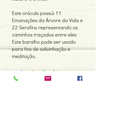
Este oráculo possúi 11
Emanações da Árvore da Vida e
22 Serafíns representando os
caminhos traçados entre eles.
Este baralho pode ser usado
para fins de adivinhação e
meditação.
Contacte-nos
966 605 625
espiral.centro.alternativas@gmail
.com
Horário de apoio a cliente