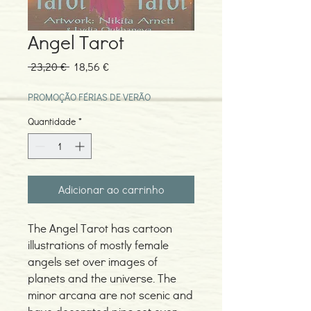
Angel Tarot
Preço
Preço
 23,20 € 
18,56 €
normal
promocional
PROMOÇÃO FÉRIAS DE VERÃO
Quantidade
*
Adicionar ao carrinho
The Angel Tarot has cartoon
illustrations of mostly female
angels set over images of
planets and the universe. The
minor arcana are not scenic and