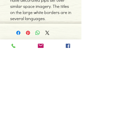
have decorated pips set over
similar space imagery. The titles
on the large white borders are in
several languages.
Contacte-nos
966 605 625
espiral.centro.alternativas@gmail
.com
Horário de apoio a cliente
2ª a 6ª feira das 10h00 às 19h00
sábado das 12h00 às 18h00
Faça parte da nossa lista de
emails