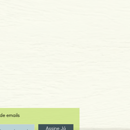
 de emails
Assine Já