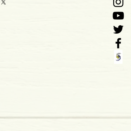
ssão: 2019
159 x 11 mm
pa mole
vro