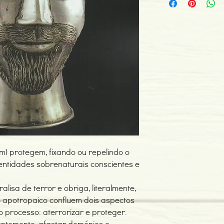
Edição ou reimpre
Editor:CESDIES
Idioma: Português
Dimensões: 105 x 
Encadernação: Ca
Páginas: 446
Tipo de Produto: Li
um) protegem, fixando ou repelindo o
 entidades sobrenaturais conscientes e
lisa de terror e obriga, literalmente,
No apotropaico confluem dois aspectos
processo: aterrorizar e proteger.
antemente, afastar demónios e