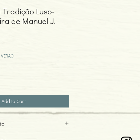
 Tradição Luso-
ira de Manuel J.
r
Sale
Price
 VERÃO
Add to Cart
to
andra