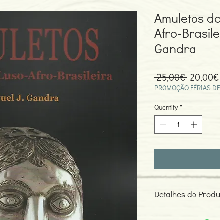
Amuletos da
Afro-Brasile
Gandra
Regula
 25,00€ 
20,00€
Price
PROMOÇÃO FÉRIAS DE
Quantity
*
Detalhes do Produ
Autor: Manuel J. G