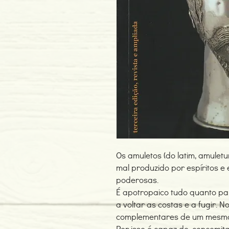
Os amuletos (do latim, amulet
mal produzido por espíritos e
poderosas.
É apotropaico tudo quanto para
a voltar as costas e a fugir. 
complementares de um mesmo 
Por isso é capaz de, concomit