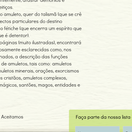
itiços.
 o amuleto, quer do talismã (que se crê
ctos particulares do destino
do fétiche (que encerra um espírito que
e é detentor).
áginas (muito ilustradas), encontrará
iosamente esclarecidas como, nos
nados, a descrição das funções
 de amuletos, tais como: amuletos
muletos minerais, orações, exorcismos
s cristãos, amuletos complexos,
mágicos, santões, magos, entidades e
Aceitamos
Faça parte da nossa lista