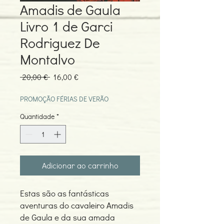
Amadis de Gaula
Livro 1 de Garci
Rodriguez De
Montalvo
Preço
Preço
 20,00 € 
16,00 €
normal
promocional
PROMOÇÃO FÉRIAS DE VERÃO
Quantidade
*
Adicionar ao carrinho
Estas são as fantásticas
aventuras do cavaleiro Amadis
de Gaula e da sua amada