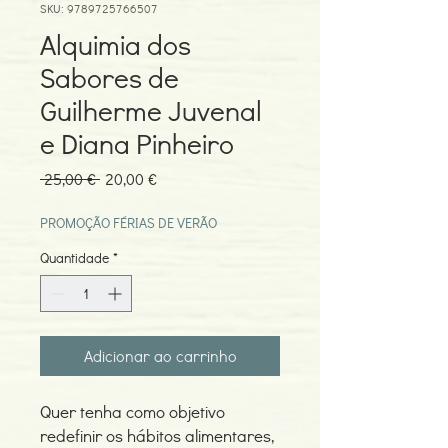
SKU: 9789725766507
Alquimia dos
Sabores de
Guilherme Juvenal
e Diana Pinheiro
Preço
Preço
 25,00 € 
20,00 €
normal
promocional
PROMOÇÃO FÉRIAS DE VERÃO
Quantidade
*
Adicionar ao carrinho
Quer tenha como objetivo
redefinir os hábitos alimentares,