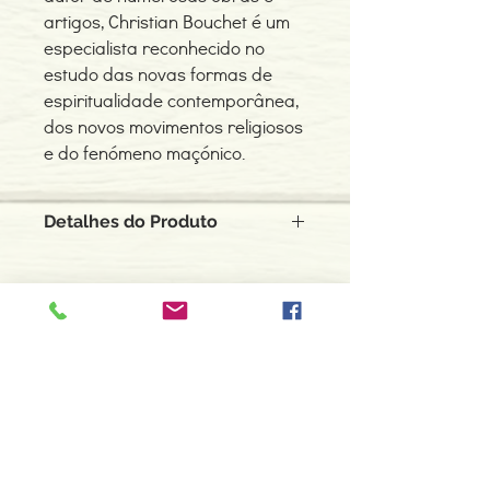
artigos, Christian Bouchet é um
especialista reconhecido no
estudo das novas formas de
espiritualidade contemporânea,
dos novos movimentos religiosos
e do fenómeno maçónico.
Detalhes do Produto
Autor: Christian Bouchet
ISBN: 9789897180569
Editor: Hugin
Idioma: Português
Contacte-nos
Páginas: 128
966 605 625
Usado em bom estado.
espiral.centro.alternativas@gmail
.com