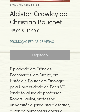
SKU: 9789728534738
Aleister Crowley de
Christian Bouchet
Preço
Preço
 15,00 € 
12,00 €
normal
promocional
PROMOÇÃO FÉRIAS DE VERÃO
Esgotado
Diplomado em Ciências
Económicas, em Direito, em
História e Doutor em Etnologia
pela Universidade de Paris VII
(onde foi aluno do professor
Robert Jaulin), professor
universitário, jornalista e escritor,
autor de numerosas obras e