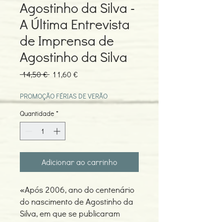
Agostinho da Silva -
A Última Entrevista
de Imprensa de
Agostinho da Silva
Preço
Preço
 14,50 € 
11,60 €
normal
promocional
PROMOÇÃO FÉRIAS DE VERÃO
Quantidade
*
Adicionar ao carrinho
«Após 2006, ano do centenário
do nascimento de Agostinho da
Silva, em que se publicaram