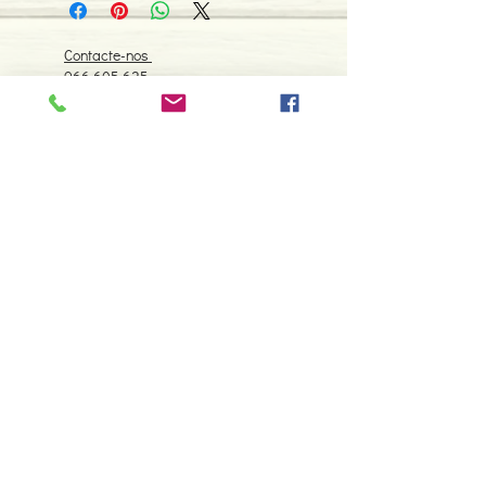
Contacte-nos
966 605 625
espiral.centro.alternativas@gmail
.com
Horário de apoio a cliente
2ª a 6ª feira das 10h00 às 19h00
sábado das 12h00 às 18h00
Faça parte da nossa lista de
emails