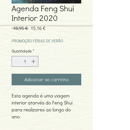
Agenda Feng Shui
Interior 2020
Preço
Preço
 18,95 € 
15,16 €
normal
promocional
PROMOÇÃO FÉRIAS DE VERÃO
Quantidade
*
Adicionar ao carrinho
Esta agenda é uma viagem
interior atarvés do Feng Shui
para realizares ao longo do
ano.