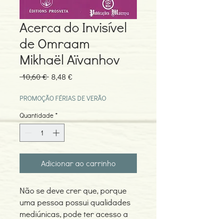
Acerca do Invisível
de Omraam
Mikhaël Aïvanhov
Preço
Preço
 10,60 € 
8,48 €
normal
promocional
PROMOÇÃO FÉRIAS DE VERÃO
Quantidade
*
Adicionar ao carrinho
Não se deve crer que, porque
uma pessoa possui qualidades
mediúnicas, pode ter acesso a