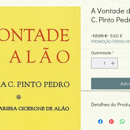
A Vontade d
C. Pinto Ped
Preço
Pre
 12,00 € 
9,60 €
normal
pro
PROMOÇÃO FÉRIAS DE
Quantidade
*
Adic
Detalhes do Produ
Autor: Risoleta Pinto P
Edição ou reimpressã
Editor: Edições sem n