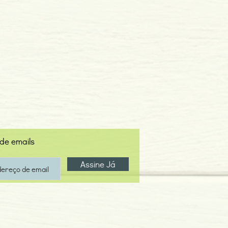
 de emails
Assine Já