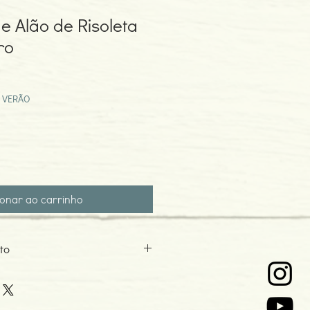
e Alão de Risoleta
ro
ço
mocional
 VERÃO
ionar ao carrinho
to
edro
o: 2019
ome