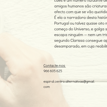
cães e um número flutuante de
amigos humanos são criaturas
afecto com que se vão quotid
É ela a narradora desta hist
Portugal ou talvez quase oito
começo do Universo, e galga 
escapa ninguém — nem um tris
segundo Clarissa consegue a
desamparado, em cuja reabili
Contacte-nos
966 605 625
espiral.centro.alternativas@gmail.
com