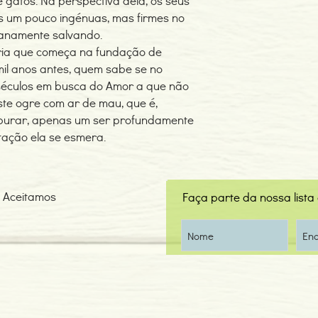
 gatos. Na perspectiva dela, os seus
 um pouco ingénuas, mas firmes no
ianamente salvando.
ória que começa na fundação de
 mil anos antes, quem sabe se no
séculos em busca do Amor a que não
te ogre com ar de mau, que é,
purar, apenas um ser profundamente
tação ela se esmera.
Aceitamos
Faça parte da nossa lista