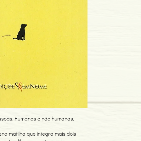
Idioma: Português
Dimensões: 140 x 219
Encadernação: Capa 
Páginas: 108
Tipo de Produto: Livro
essoas. Humanas e não humanas.
na matilha que integra mais dois