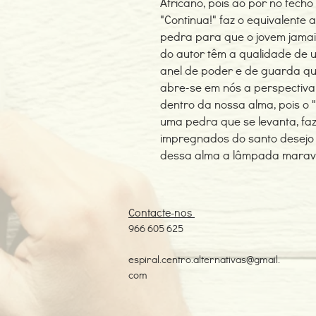
Africano, pois ao pôr no fecho
"Continua!" faz o equivalente 
pedra para que o jovem jamai
do autor têm a qualidade de 
anel de poder e de guarda que
abre-se em nós a perspectiva 
dentro da nossa alma, pois o 
uma pedra que se levanta, fa
impregnados do santo desejo
dessa alma a lâmpada maravi
Contacte-nos
966 605 625
espiral.centro.alternativas@gmail.
com