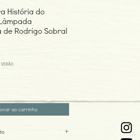
a História do
a Lâmpada
 de Rodrigo Sobral
ço
mocional
 VERÃO
ionar ao carrinho
to