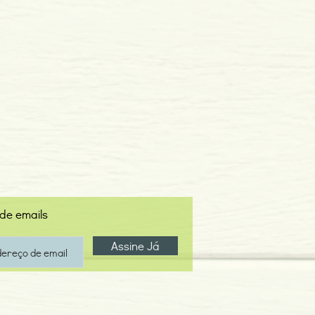
 de emails
Assine Já