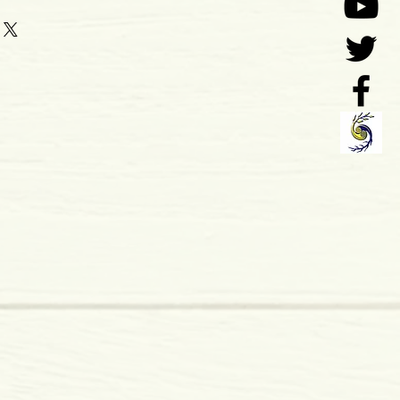
 Cunha
5
o: 12-2009
 x 6 mm
mole