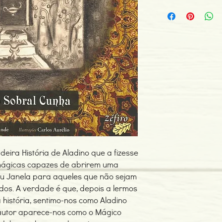
Autor: Rodrigo Sobral
ISBN: 978989677010
Edição ou reimpressã
Editor: Zéfiro
Idioma: Português
Dimensões: 209 x 147
Encadernação: Capa 
Páginas: 96
Tipo de Produto: Livro
eira História de Aladino que a fizesse
mágicas capazes de abrirem uma
 ou Janela para aqueles que não sejam
dos. A verdade é que, depois a lermos
a história, sentimo-nos como Aladino
 autor aparece-nos como o Mágico