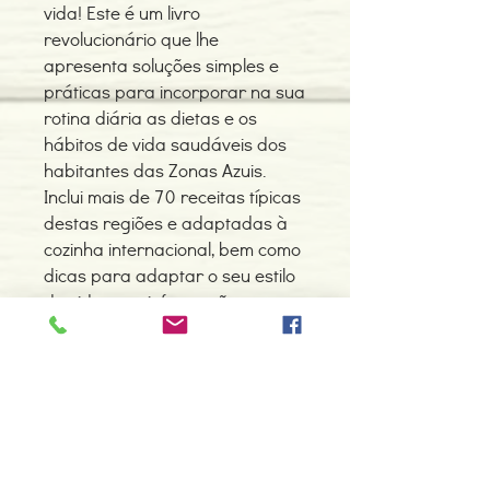
vida! Este é um livro
revolucionário que lhe
apresenta soluções simples e
práticas para incorporar na sua
rotina diária as dietas e os
hábitos de vida saudáveis dos
habitantes das Zonas Azuis.
Inclui mais de 70 receitas típicas
destas regiões e adaptadas à
cozinha internacional, bem como
dicas para adaptar o seu estilo
de vida, com informação passo
a passo.
---
Da cozinha ao quarto, passando
pelo quintal e pela sua
comunidade, descubra o pode