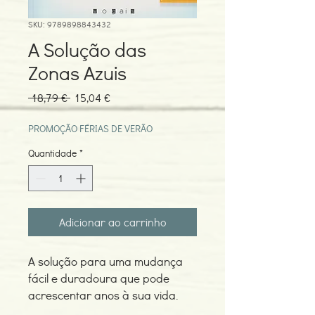
SKU: 9789898843432
A Solução das
Zonas Azuis
Preço
Preço
 18,79 € 
15,04 €
normal
promocional
PROMOÇÃO FÉRIAS DE VERÃO
Quantidade
*
Adicionar ao carrinho
A solução para uma mudança
fácil e duradoura que pode
acrescentar anos à sua vida.