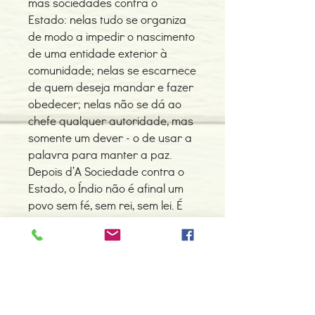
mas sociedades contra o
Estado: nelas tudo se organiza
de modo a impedir o nascimento
de uma entidade exterior à
comunidade; nelas se escarnece
de quem deseja mandar e fazer
obedecer; nelas não se dá ao
chefe qualquer autoridade, mas
somente um dever - o de usar a
palavra para manter a paz.
Depois d’A Sociedade contra o
Estado, o Índio não é afinal um
povo sem fé, sem rei, sem lei. É
uma utopia concretizada: a vida
sem coerção, nem classes
sociais, nem mestres, nem
servos.