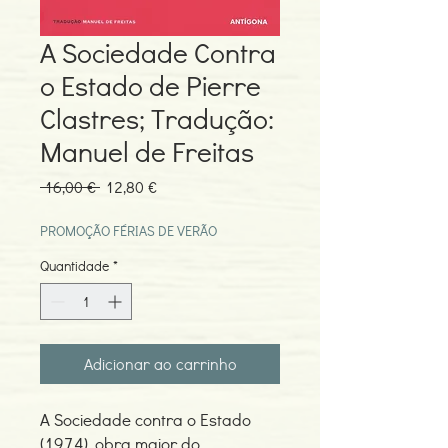
A Sociedade Contra
o Estado de Pierre
Clastres; Tradução:
Manuel de Freitas
Preço
Preço
 16,00 € 
12,80 €
normal
promocional
PROMOÇÃO FÉRIAS DE VERÃO
Quantidade
*
Adicionar ao carrinho
A Sociedade contra o Estado
(1974), obra maior do