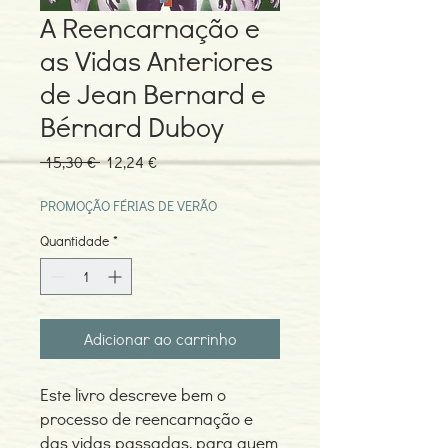
A Reencarnação e
as Vidas Anteriores
de Jean Bernard e
Bérnard Duboy
Preço
Preço
 15,30 € 
12,24 €
normal
promocional
PROMOÇÃO FÉRIAS DE VERÃO
Quantidade
*
Adicionar ao carrinho
Este livro descreve bem o
processo de reencarnação e
das vidas passadas, para quem