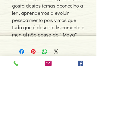
gosta destes temas aconcelho a
ler , aprendemos a evoluir
pessoalmento pois vimos que
tudo que é descrito fisicamente e
mental não passa do " Maya"
Contacte-nos
966 605 625
espiral.centro.alternativas@gmail
.com
Horário de apoio a cliente
2ª a 6ª feira das 10h00 às 19h00
sábado das 12h00 às 18h00