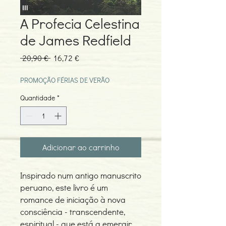
A Profecia Celestina
de James Redfield
Preço
Preço
 20,90 € 
16,72 €
normal
promocional
PROMOÇÃO FÉRIAS DE VERÃO
Quantidade
*
Adicionar ao carrinho
Inspirado num antigo manuscrito
peruano, este livro é um
romance de iniciação à nova
consciência - transcendente,
espiritual - que está a emergir