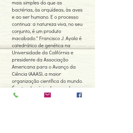
mais simples do que as
bactérias, às orquídeas, às aves
e ao ser humano. E o processo
continua: a natureza viva, no seu
conjunto, é um produto
inacabado." Francisco J. Ayala é
catedrático de genética na
Universidade da Califórnia e
presidente da Associação
Americana para o Avanço da
Ciência (AAAS), a maior
organização científica do mundo.
É autor de vários livros, e de
mais de duzentas monografias
sobre genética, evolução,
ecologia e filosofia da Ciência.
Detalhes do Produto