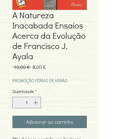
A Natureza
Inacabada Ensaios
Acerca da Evolução
de Francisco J.
Ayala
Preço
Preço
 10,00 € 
8,00 €
normal
promocional
PROMOÇÃO FÉRIAS DE VERÃO
Quantidade
*
Adicionar ao carrinho