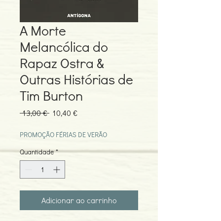
A Morte
Melancólica do
Rapaz Ostra &
Outras Histórias de
Tim Burton
Preço
Preço
 13,00 € 
10,40 €
normal
promocional
PROMOÇÃO FÉRIAS DE VERÃO
Quantidade
*
Adicionar ao carrinho