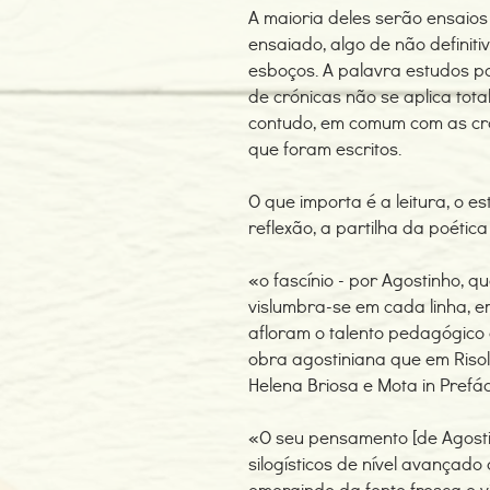
A maioria deles serão ensaios
ensaiado, algo de não definit
esboços. A palavra estudos p
de crónicas não se aplica tota
contudo, em comum com as cró
que foram escritos.
O que importa é a leitura, o e
reflexão, a partilha da poétic
«o fascínio - por Agostinho, q
vislumbra-se em cada linha, 
afloram o talento pedagógico
obra agostiniana que em Riso
Helena Briosa e Mota in Prefác
«O seu pensamento [de Agosti
silogísticos de nível avançado
emergindo da fonte fresca e v