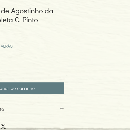
a de Agostinho da
leta C. Pinto
eço
omocional
 VERÃO
ionar ao carrinho
to
nto Pedro
6