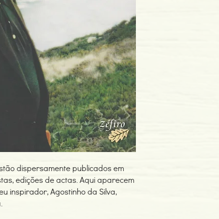
Edição ou reimpressã
Editor: Zéfiro
Idioma: Português
Dimensões: 159 x 229
Encadernação: Capa 
Páginas: 218
Tipo de Produto: Livro
 estão dispersamente publicados em
istas, edições de actas. Aqui aparecem
eu inspirador, Agostinho da Silva,
a.