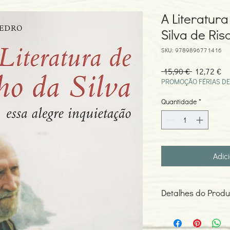
A Literatur
Silva de Riso
SKU: 9789896771416
Preço
Pr
 15,90 € 
12,72 €
normal
pr
PROMOÇÃO FÉRIAS DE
Quantidade
*
Adic
Detalhes do Produ
Autora: Risoleta C. Pi
ISBN: 978989677141