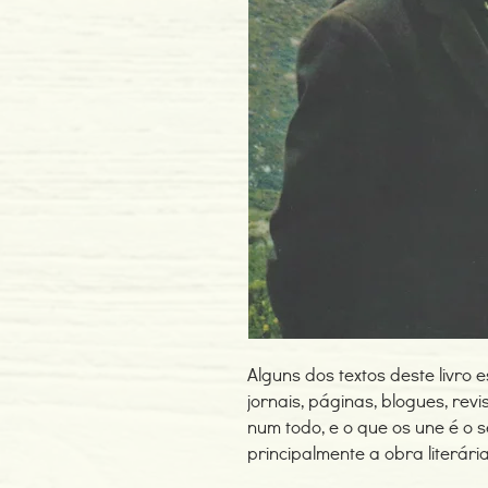
Alguns dos textos deste livro
jornais, páginas, blogues, rev
num todo, e o que os une é o s
principalmente a obra literári