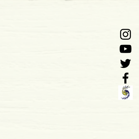
o: 11-2016
 x 13 mm
mole