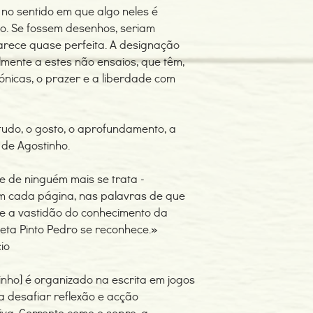
 no sentido em que algo neles é
ivo. Se fossem desenhos, seriam
arece quase perfeita. A designação
lmente a estes não ensaios, que têm,
nicas, o prazer e a liberdade com
studo, o gosto, o aprofundamento, a
a de Agostinho.
ue de ninguém mais se trata -
em cada página, nas palavras de que
 e a vastidão do conhecimento da
leta Pinto Pedro se reconhece.»
io
nho] é organizado na escrita em jogos
 a desafiar reflexão e acção
iva. Corrente como o sopro, a