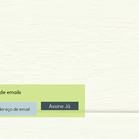
 de emails
Assine Já