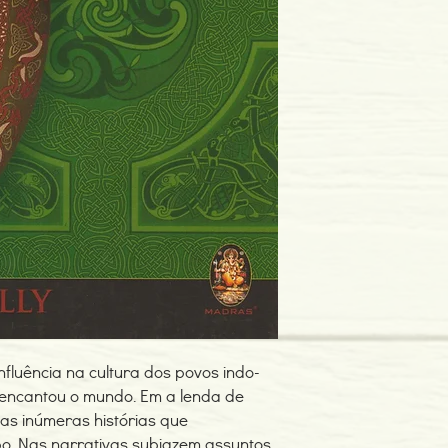
Editor: Madras
Idioma: Português do B
Encadernação: Capa 
Tipo de Produto: Livro
nfluência na cultura dos povos indo-
 encantou o mundo. Em a lenda de
as inúmeras histórias que
o. Nas narrativas subjazem assuntos