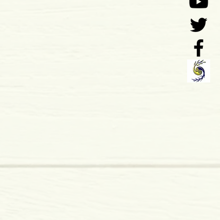
rasil
mole