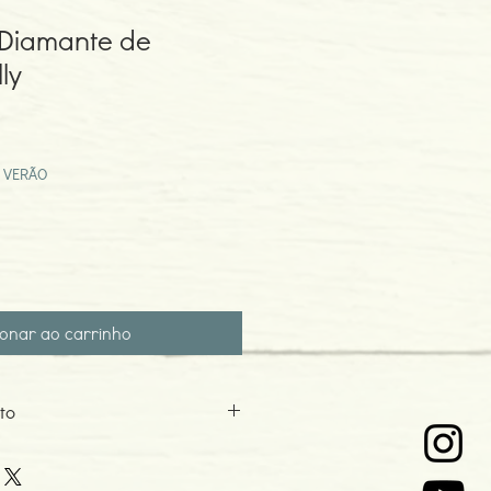
 Diamante de
ly
eço
omocional
 VERÃO
ionar ao carrinho
to
0