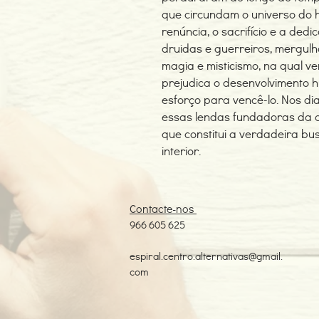
que circundam o universo do h
renúncia, o sacrifício e a ded
druidas e guerreiros, mergu
magia e misticismo, na qual v
prejudica o desenvolvimento 
esforço para vencê-lo. Nos dia
essas lendas fundadoras da cu
que constitui a verdadeira b
interior.
Contacte-nos
966 605 625
espiral.centro.alternativas@gmail.
com