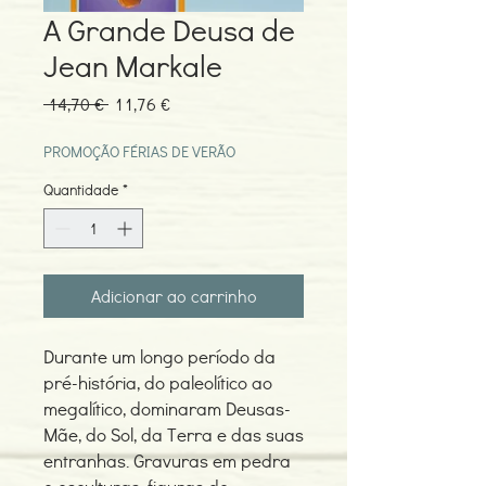
A Grande Deusa de
Jean Markale
Preço
Preço
 14,70 € 
11,76 €
normal
promocional
PROMOÇÃO FÉRIAS DE VERÃO
Quantidade
*
Adicionar ao carrinho
Durante um longo período da
pré-história, do paleolítico ao
megalítico, dominaram Deusas-
Mãe, do Sol, da Terra e das suas
entranhas. Gravuras em pedra