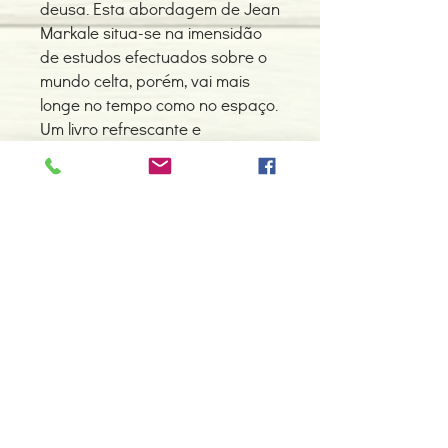
deusa. Esta abordagem de Jean
Markale situa-se na imensidão
de estudos efectuados sobre o
mundo celta, porém, vai mais
longe no tempo como no espaço.
Um livro refrescante e
apaixonante a ser lido por todos.
Detalhes do Produto
Autor: Jean Markale
ISBN: 9789727712359
Edição: 04-2000
Editor: Instituto Piaget
Contacte-nos
Idioma: Português
966 605 625
Dimensões: 160 x 232 x 16 mm
Encadernação: Capa mole
espiral.centro.alternativas@gmail
Páginas: 256
.com
Tipo de Produto: Livro