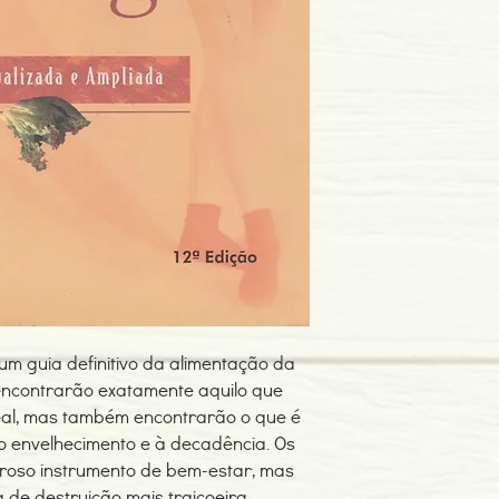
Editor: Editora Campu
Idioma: Português do B
Dimensões: 150 x 230
Encadernação: Capa 
Páginas: 295
Tipo de Produto: Livro
 um guia definitivo da alimentação da
 encontrarão exatamente aquilo que
deal, mas também encontrarão o que é
ao envelhecimento e à decadência. Os
roso instrumento de bem-estar, mas
de destruição mais traiçoeira.