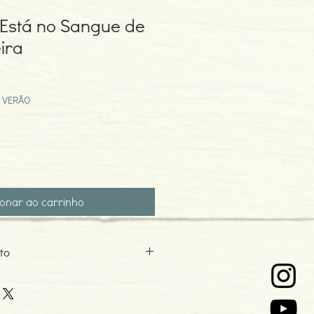
 Está no Sangue de
ira
eço
omocional
 VERÃO
ionar ao carrinho
to
5
o: 01-2002