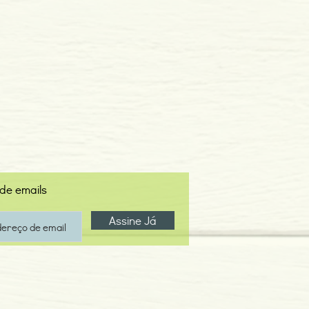
 de emails
Assine Já