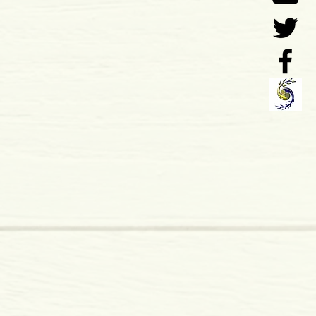
s
rasil, Português
 x 20 mm
mole