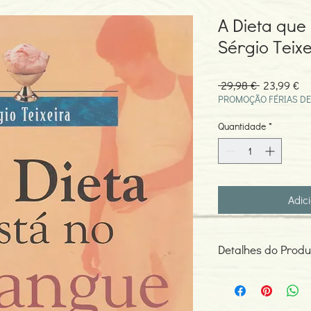
A Dieta que
Sérgio Teixe
Preço
Pr
 29,98 € 
23,99 €
normal
pr
PROMOÇÃO FÉRIAS DE
Quantidade
*
Adic
Detalhes do Produ
Autor: Sérgio Teixeira
ISBN: 978853521137
Edição ou reimpressã