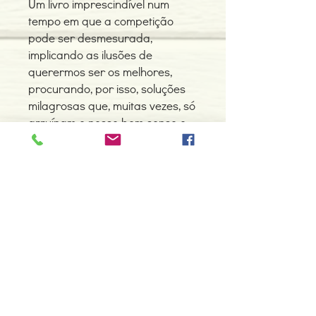
Um livro imprescindível num
tempo em que a competição
pode ser desmesurada,
implicando as ilusões de
querermos ser os melhores,
procurando, por isso, soluções
milagrosas que, muitas vezes, só
arruínam o nosso bom senso e
saúde.
Detalhes do Produto
Autor: Jean - Marie Bourre
ISBN: 9789728329556
Edição ou reimpressão: 04-1997
Editor: Instituto Piaget
Contacte-nos
Idioma: Português
966 605 625
Dimensões: 158 x 234 x 23 mm
Encadernação: Capa mole
espiral.centro.alternativas@gmail
Páginas: 264