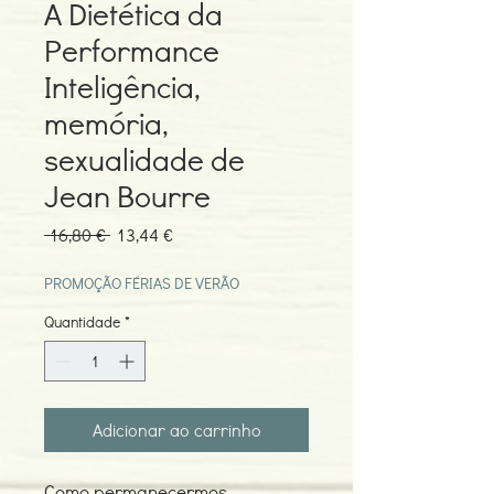
A Dietética da
Performance
Inteligência,
memória,
sexualidade de
Jean Bourre
Preço
Preço
 16,80 € 
13,44 €
normal
promocional
PROMOÇÃO FÉRIAS DE VERÃO
Quantidade
*
Adicionar ao carrinho
Como permanecermos