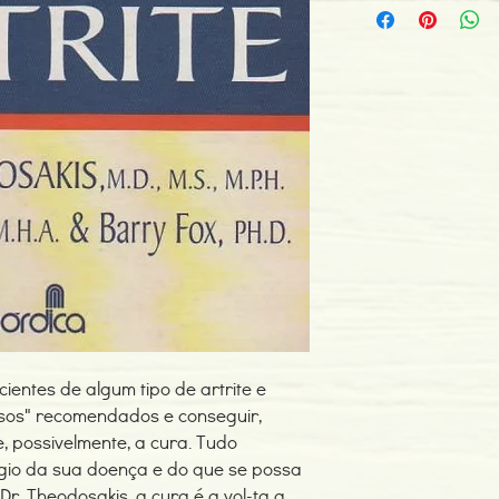
ISBN: 8570073119
Editor: Nordica
Idioma: Português do B
Tipo de Produto: Livro
cientes de algum tipo de artrite e
ssos" recomendados e conseguir,
, possivelmente, a cura. Tudo
gio da sua doença e do que se possa
r. Theodosakis, a cura é a vol-ta a