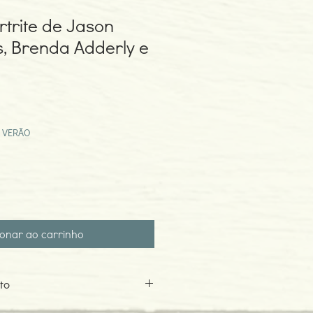
rtrite de Jason
, Brenda Adderly e
eço
omocional
 VERÃO
ionar ao carrinho
to
sakis, Brenda Adderly e Barry Fox