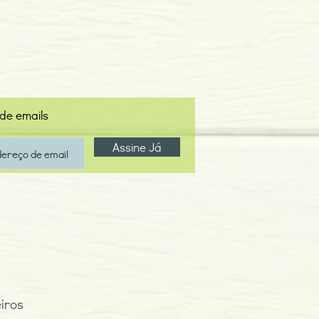
 de emails
Assine Já
iros