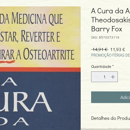
A Cura da A
Theodosakis
Barry Fox
SKU: 8570073119
Preço
Pr
 14,91 € 
11,93 €
normal
pr
PROMOÇÃO FÉRIAS DE
Quantidade
*
Adic
Detalhes do Produ
Autores: Jason Theodo