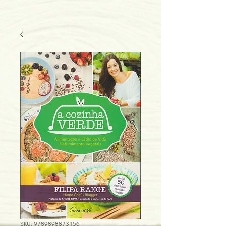
SKU: 9789898873156