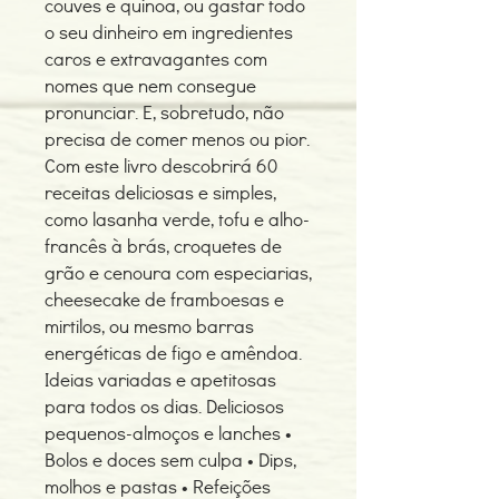
couves e quinoa, ou gastar todo
o seu dinheiro em ingredientes
caros e extravagantes com
nomes que nem consegue
pronunciar. E, sobretudo, não
precisa de comer menos ou pior.
Com este livro descobrirá 60
receitas deliciosas e simples,
como lasanha verde, tofu e alho-
francês à brás, croquetes de
grão e cenoura com especiarias,
cheesecake de framboesas e
mirtilos, ou mesmo barras
energéticas de figo e amêndoa.
Ideias variadas e apetitosas
para todos os dias. Deliciosos
pequenos-almoços e lanches •
Bolos e doces sem culpa • Dips,
molhos e pastas • Refeições