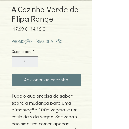
A Cozinha Verde de
Filipa Range
Preço
Preço
 17,69 € 
14,16 €
normal
promocional
PROMOÇÃO FÉRIAS DE VERÃO
Quantidade
*
Adicionar ao carrinho
Tudo o que precisa de saber
sobre a mudança para uma
alimentação 100% vegetal e um
estilo de vida vegan. Ser vegan
não significa comer apenas