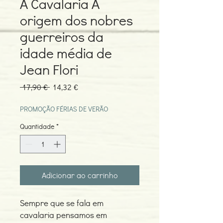
A Cavalaria A
origem dos nobres
guerreiros da
idade média de
Jean Flori
Preço
Preço
 17,90 € 
14,32 €
normal
promocional
PROMOÇÃO FÉRIAS DE VERÃO
Quantidade
*
Adicionar ao carrinho
Sempre que se fala em
cavalaria pensamos em