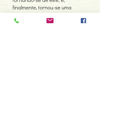
finalmente, tornou-se uma
corporação de nobres
cavaleiros, com ética e ideologia
próprias.
Acompanhe os nobres
cavaleiros da Idade Média e
faça uma viagem pela história
de A Cavalaria.
Detalhes do Produto
Autor: Jean Flori
ISBN: 9788537000144
Edição ou reimpressão: 07-2005
Editor: Madras
Contacte-nos
Idioma: Português do Brasil
966 605 625
Dimensões: 161 x 229 x 10 mm
Encadernação: Capa mole
espiral.centro.alternativas@gmail
Páginas: 192