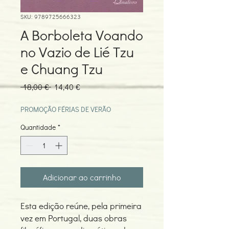
SKU: 9789725666323
A Borboleta Voando
no Vazio de Lié Tzu
e Chuang Tzu
Preço
Preço
 18,00 € 
14,40 €
normal
promocional
PROMOÇÃO FÉRIAS DE VERÃO
Quantidade
*
Adicionar ao carrinho
Esta edição reúne, pela primeira
vez em Portugal, duas obras