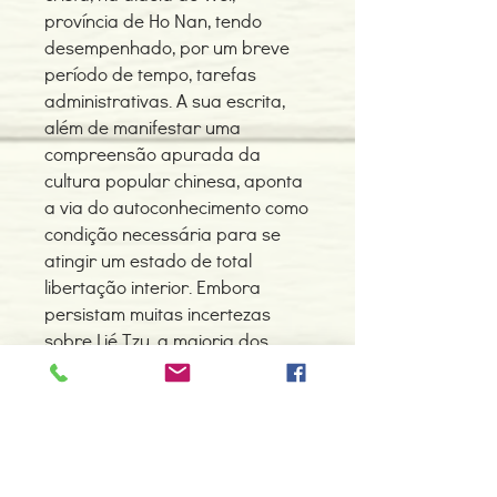
província de Ho Nan, tendo
desempenhado, por um breve
período de tempo, tarefas
administrativas. A sua escrita,
além de manifestar uma
compreensão apurada da
cultura popular chinesa, aponta
a via do autoconhecimento como
condição necessária para se
atingir um estado de total
libertação interior. Embora
persistam muitas incertezas
sobre Lié Tzu, a maioria dos
estudiosos concorda que terá
vivido algures entre os séculos
IV e III a.C. As histórias, aforismos
e reflexões que caracterizam a
sua prosa expõem com