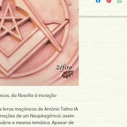
ISBN: 978989677162
Edição ou reimpressã
Editor: Zéfiro
Idioma: Português
Dimensões: 159 x 230
Encadernação: Capa 
Páginas: 432
Tipo de Produto: Livro
cos, da filosofia à iniciação
 livros maçónicos de António Telmo (A
nações de um Neopitagórico), assim
s sobre a mesma temática. Apesar de