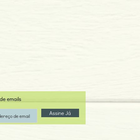
 de emails
Assine Já