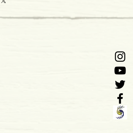
1
o: 09-2018
 x 27 mm
mole