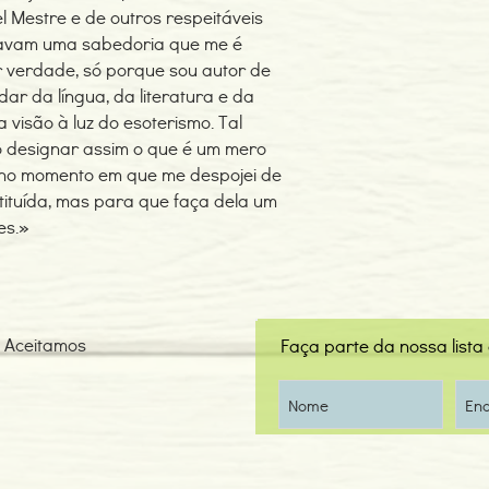
l Mestre e de outros respeitáveis
cavam uma sabedoria que me é
r verdade, só porque sou autor de
dar da língua, da literatura e da
 visão à luz do esoterismo. Tal
to designar assim o que é um mero
ra no momento em que me despojei de
stituída, mas para que faça dela um
es.»
Aceitamos
Faça parte da nossa lista