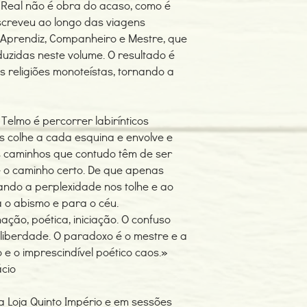
e Real não é obra do acaso, como é
screveu ao longo das viagens
de Aprendiz, Companheiro e Mestre, que
uzidas neste volume. O resultado é
s religiões monoteístas, tornando a
Telmo é percorrer labirínticos
s colhe a cada esquina e envolve e
 caminhos que contudo têm de ser
e o caminho certo. De que apenas
ndo a perplexidade nos tolhe e ao
o abismo e para o céu.
ação, poética, iniciação. O confuso
liberdade. O paradoxo é o mestre e a
 e o imprescindível poético caos.»
ácio
a Loja Quinto Império e em sessões