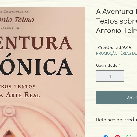
A Aventura 
Textos sobr
António Tel
Preço
Pr
 29,90 € 
23,92 €
normal
pr
PROMOÇÃO FÉRIAS DE
Quantidade
*
Adic
Detalhes do Produ
Autor: António Telmo