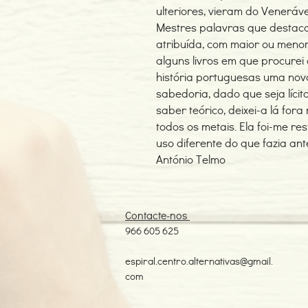
ulteriores, vieram do Veneráve
Mestres palavras que desta
atribuída, com maior ou meno
alguns livros em que procurei 
história portuguesas uma nova
sabedoria, dado que seja líci
saber teórico, deixei-a lá fo
todos os metais. Ela foi-me re
uso diferente do que fazia ant
António Telmo
Contacte-nos
966 605 625
espiral.centro.alternativas@gmail.
com