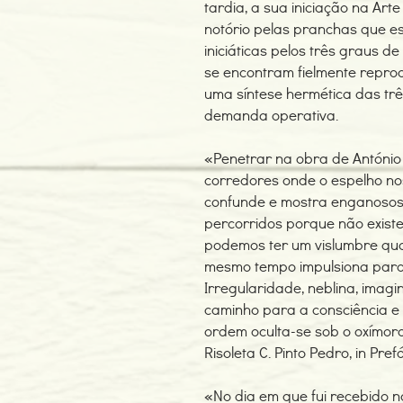
tardia, a sua iniciação na Art
notório pelas pranchas que e
iniciáticas pelos três graus 
se encontram fielmente reprod
uma síntese hermética das trê
demanda operativa.
«Penetrar na obra de António 
corredores onde o espelho no
confunde e mostra enganosos
percorridos porque não exist
podemos ter um vislumbre qua
mesmo tempo impulsiona para 
Irregularidade, neblina, imagin
caminho para a consciência e 
ordem oculta-se sob o oxímoro
Risoleta C. Pinto Pedro, in Pref
«No dia em que fui recebido n