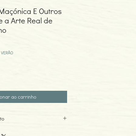
Maçónica E Outros
e a Arte Real de
mo
eço
omocional
 VERÃO
ionar ao carrinho
to